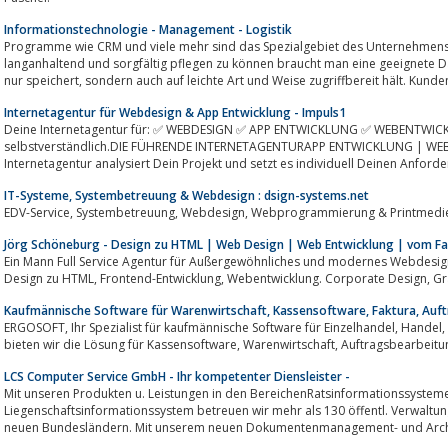
Informationstechnologie - Management - Logistik
Programme wie CRM und viele mehr sind das Spezialgebiet des Unternehm
langanhaltend und sorgfältig pflegen zu können braucht man eine geeignete Datenbank, welche wichtige Infor
nur speichert, sondern auch auf leichte Art und Weise zugriffbereit häl
Internetagentur für Webdesign & App Entwicklung - Impuls1
Deine Internetagentur für: ✅ WEBDESIGN ✅ APP ENTWICKLUNG ✅ WEBENTWICKLUN
selbstverständlich.DIE FÜHRENDE INTERNETAGENTURAPP ENTWICKLUNG | W
Internetagentur analysiert Dein Projekt und setzt es individuell Deinen Anford
IT-Systeme, Systembetreuung & Webdesign : dsign-systems.net
Jörg Schöneburg - Design zu HTML | Web Design | Web Entwicklung | vom 
Ein Mann Full Service Agentur für Außergewöhnliches und modernes Webdesign 
Design z
Kaufmännische Software für Warenwirtschaft, Kassensoftware, Faktura, Auf
ERGOSOFT, Ihr Spezialist für kaufmännische Software für Einzelhandel, Handel, Handwerk und Dienstleister. Mit ErgoFAKT
bieten wir die Lösung für Kassensoftware, Warenwir
LCS Computer Service GmbH - Ihr kompetenter Diensleister -
Mit unseren Produkten u. Leistungen in den BereichenRatsinformationssysteme, Dokumentenmanagement, kommun
Liegenschaftsinformationssystem betreuen wir mehr als 130 öffentl. Verwalt
neuen Bundesländern. Mit unserem neuen Dokumentenmanagement- und Archi