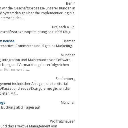
Berlin
en wir die Geschäftsprozesse unserer Kunden in
nd Systemdesign über die Implementierung bis
nterscheidet...
Breisach a. Rh.
Geschäftsprozessoptimierung seit 1995 tätig.
am neusta
Bremen
neusta experience ist eine Full Service Digitalagentur mit den Schwerpunkten Interactive, Commerce und digitales Marketing.
München
wicklung und Vermarktung des erfolgreichen
oßen deutschen Konzernen als...
Senftenberg
das®asset und zedas®cargo ermöglichen die
 und Serviceanbieter. Mit...
Tage
München
i Buchung ab 3 Tagen auf
Wolfratshausen
ng und das effektive Management von