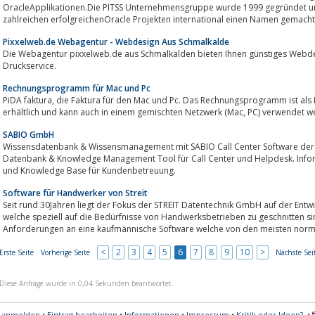
OracleApplikationen.Die PITSS Unternehmensgruppe wurde 1999 gegründet un
zahlreichen erfolgreichenOracle Projekten international einen Namen gemacht. 
Pixxelweb.de Webagentur - Webdesign Aus Schmalkalde
Die Webagentur pixxelweb.de aus Schmalkalden bieten Ihnen günstiges Webdesign, Hosting, Bannererstel
Druckservice.
Rechnungsprogramm für Mac und Pc
PiDA faktura, die Faktura für den Mac und Pc. Das Rechnungsprogramm ist als Einzel- und auch als Mehrplatzversion
erhältlich und kann auch in einem gemischten Netzwerk (Mac,
SABIO GmbH
Wissensdatenbank & Wissensmanagement mit SABIO Call Center Software der
Datenbank & Knowledge Management Tool für Call Center und Helpdesk. Info
und Knowledge Base für Kundenbetreuung.
Software für Handwerker von Streit
Seit rund 30Jahren liegt der Fokus der STREIT Datentechnik GmbH auf der En
welche speziell auf die Bedürfnisse von Handwerksbetrieben zu geschnitten si
Anforderungen an eine kaufmännische Software welche von den meisten norma
<
2
3
4
5
6
7
8
9
10
>
Erste Seite
Vorherige Seite
Nächste Sei
Diese Anfrage wurde in 0,04 Sekunden beantwortet.
s anmelden
•
Eintrag bearbeiten
•
Informationen
•
Impressum
•
Kritik oder Ideen?
•