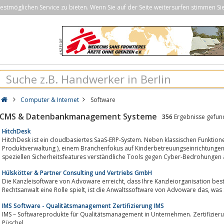
stmöglichen Service zu bieten. Wenn Sie auf der Seite weitersurfen stimmen Si
Computer & Internet
Software
CMS & Datenbankmanagement Systeme
356
Ergebnisse gefun
HitchDesk
HitchDesk ist ein cloudbasiertes SaaS-ERP-System. Neben klassischen Funktionen (Rechnun
Produktverwaltung ), einem Branchenfokus auf Kinderbetreuungseinrichtungen, Agrar und Space Tech, werden Betrieben mit
speziellen Sicherheitsfeatures verständliche Tools gegen Cyber-Bedrohungen a
Hülskötter & Partner Consulting und Vertriebs GmbH
Die Kanzleisoftware von Advoware erreicht, dass Ihre Kanzleiorganisation bestens funktioniert. Wenn Zeit für Sie als
Rechtsanwalt eine Rolle
IMS Software - Qualitätsmanagement Zertifizierung IMS
IMS – Softwareprodukte für Qualitätsmanagement in Unternehmen. Zertifizieru
Püschel.