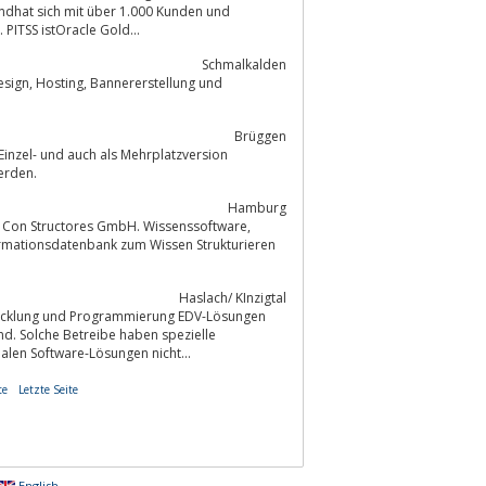
dhat sich mit über 1.000 Kunden und
PITSS istOracle Gold...
Schmalkalden
lung und
Brüggen
 PC) verwendet werden.
Hamburg
 Con Structores GmbH. Wissenssoftware,
rmationsdatenbank zum Wissen Strukturieren
Haslach/ KInzigtal
twicklung und Programmierung EDV-Lösungen
nd. Solche Betreibe haben spezielle
len Software-Lösungen nicht...
te
Letzte Seite
English