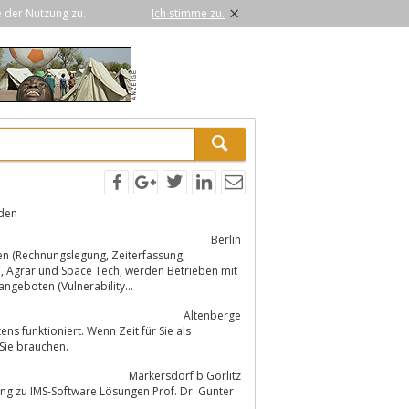
×
e der Nutzung zu.
Ich stimme zu.
den
Berlin
gslegung, Zeiterfassung,
ngeboten (Vulnerability...
Altenberge
 spielt, ist die Anwaltssoftware von Advoware das, was Sie brauchen.
Markersdorf b Görlitz
ng zu IMS-Software Lösungen Prof. Dr. Gunter