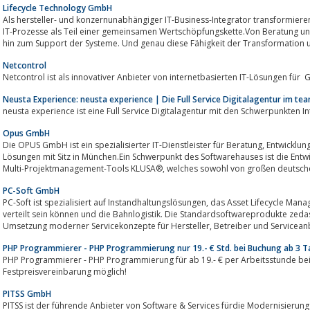
Lifecycle Technology GmbH
Als hersteller- und konzernunabhängiger IT-Business-Integrator transformier
IT-Prozesse als Teil einer gemeinsamen Wertschöpfungskette.Von Beratung u
hin zum Support der Systeme. Und genau diese Fähigkeit der Transformation u
Netcontrol
Netcontrol ist als innovativer Anbieter von internetbasierten IT-Lösungen für 
Neusta Experience: neusta experience | Die Full Service Digitalagentur im te
Opus GmbH
Die OPUS GmbH ist ein spezialisierter IT-Dienstleister für Beratung, Entwicklung, Integration und Maintenance von Software-
Lösungen mit Sitz in München.Ein Schwerpunkt des Softwarehauses ist die Ent
Multi-Projektmanagement-Tools KLUSA®, welches sowohl von gr
PC-Soft GmbH
PC-Soft ist spezialisiert auf Instandhaltungslösungen, das Asset Lifecycle Management technischer Anlagen, die territorial
verteilt sein können und die Bahnlogistik. Die Standardsoftwareprodukte ze
Umsetzung moderner Servicekonzepte für Hersteller, Betreiber
PHP Programmierer - PHP Programmierung nur 19.- € Std. bei Buchung ab 3 
PHP Programmierer - PHP Programmierung für ab 19.- € per Arbeitsstunde be
Festpreisvereinbarung möglich!
PITSS GmbH
PITSS ist der führende Anbieter von Software & Services fürdie Modernisieru