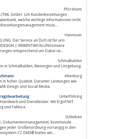
Pforzheim
ens ITML GmbH. Um Kundenbeziehungen
mationen nicht
t. Kundenbeziehungsmanagement muss...
Hannover
G. Der Service an Dich ist für uns
EBDESIGN | WEBENTWICKLUNGUnsere
erungen entsprechend um.Dabei ist...
Schmalkalden
EDV-Service, Systembetreuung, Webdesign, Webprogrammierung & Printmedien in Schmalkalden, Meiningen und Umgebung.
Fachmann
Altenburg
in hoher Qualität. Darunter Leistungen wie
u HTML, Frontend-Entwicklung, Webentwicklung. Corporate Design, Grafik Design und Social Media.
tragsbearbeitung
Unterföhring
tschaft, Auftragsbearbeitung und Faktura.
Schlieben
ale
ungen jeder Größenordnung vorrangig in den
vsystem CC DMS® bieten wir...