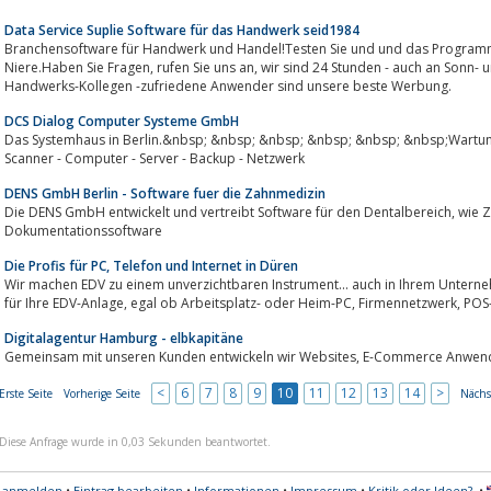
Data Service Suplie Software für das Handwerk seid1984
Branchensoftware für Handwerk und Handel!Testen Sie und und das Programm 
Niere.Haben Sie Fragen, rufen Sie uns an, wir sind 24 Stunden - auch an Sonn- undFeiertagen für Sie erreichbar .Fragen Sie Ihre
Handwerks-Kollegen -zufriedene Anwender sind unsere beste Werbung.
DCS Dialog Computer Systeme GmbH
Das Systemhaus in Berlin.&nbsp; &nbsp; &nbsp; &nbsp; &nbsp; &nbsp;Wartung
Scanner - Computer - Server - Backup - Netzwerk
DENS GmbH Berlin - Software fuer die Zahnmedizin
Die DENS GmbH entwickelt und vertreibt Software für den Dentalbereich, wie Zahnarztsoftware, Diagnosesoftware,
Dokumentationssoftware
Die Profis für PC, Telefon und Internet in Düren
Wir machen EDV zu einem unverzichtbaren Instrument... auch in Ihrem Untern
für Ihre ED
Digitalagentur Hamburg - elbkapitäne
<
6
7
8
9
10
11
12
13
14
>
Erste Seite
Vorherige Seite
Nächs
Diese Anfrage wurde in 0,03 Sekunden beantwortet.
s anmelden
•
Eintrag bearbeiten
•
Informationen
•
Impressum
•
Kritik oder Ideen?
•