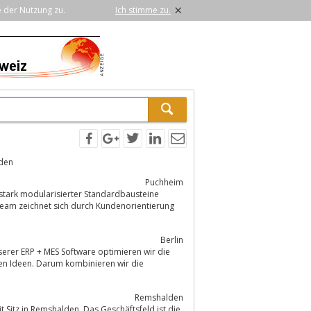
×
e der Nutzung zu.
Ich stimme zu.
den
Puchheim
stark modularisierter Standardbausteine
 Team zeichnet sich durch Kundenorientierung
Berlin
unserer ERP + MES Software optimieren wir die
en Ideen. Darum kombinieren wir die
Remshalden
Sitz in Remshalden. Das Geschäftsfeld ist die