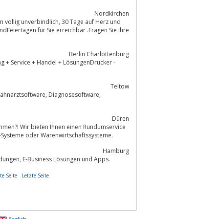
Nordkirchen
völlig unverbindlich, 30 Tage auf Herz und
Berlin Charlottenburg
 + Service + Handel + LösungenDrucker -
Teltow
Düren
ehmen?! Wir bieten Ihnen einen Rundumservice
V-Anlage, egal ob Arbeitsplatz- oder Heim-PC, Firmennetzwerk, POS-Systeme oder Warenwirtschaftssysteme.
Hamburg
Gemeinsam mit unseren Kunden entwickeln wir Websites, E-Commerce Anwendungen, E-Business Lösungen und Apps.
te Seite
Letzte Seite
English