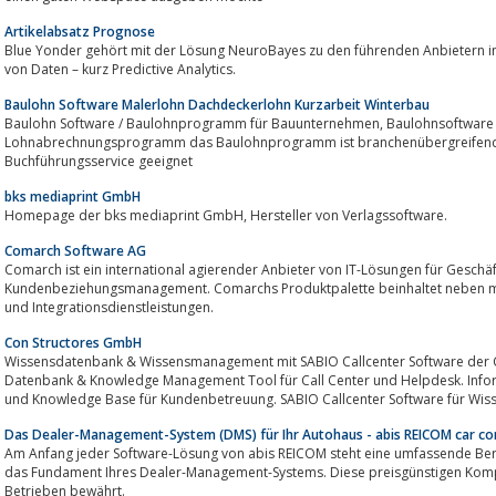
Artikelabsatz Prognose
Blue Yonder gehört mit der Lösung NeuroBayes zu den führenden Anbietern 
von Daten – kurz Predictive Analytics.
Baulohn Software Malerlohn Dachdeckerlohn Kurzarbeit Winterbau
Baulohn Software / Baulohnprogramm für Bauunternehmen, Baulohnsoftware für das Baugewerbe, Malerlohn, GaLa Lohn,
Lohnabrechnungsprogramm das Baulohnprogramm ist branchenübergreifend 
Buchführungsservice geeignet
bks mediaprint GmbH
Homepage der bks mediaprint GmbH, Hersteller von Verlagssoftware.
Comarch Software AG
Comarch ist ein international agierender Anbieter von IT-Lösungen für Gesch
Kundenbeziehungsmanagement. Comarchs Produktpalette beinhaltet neben m
und Integrationsdienstleistungen.
Con Structores GmbH
Wissensdatenbank & Wissensmanagement mit SABIO Callcenter Software der 
Datenbank & Knowledge Management Tool für Call Center und Helpdesk. Info
und Knowledge Base für Kundenbetreuung. SABIO Callcenter Software für Wi
Das Dealer-Management-System (DMS) für Ihr Autohaus - abis REICOM car c
Am Anfang jeder Software-Lösung von abis REICOM steht eine umfassende Be
das Fundament Ihres Dealer-Management-Systems. Diese preisgünstigen Kompo
Betrieben bewährt.