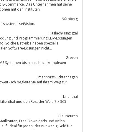
ngskooperationen mit den Instituten...
Nürnberg
r des Warenwirtschaftssystems setVision.
Haslach/ KInzigtal
twicklung und Programmierung EDV-Lösungen
nd. Solche Betreibe haben spezielle
len Software-Lösungen nicht...
Greven
CMS Systemen bis hin zu hoch komplexen
Elmenhorst-Lichtenhagen
Lilienthal
Blaubeuren
n, der nur wenig Geld für