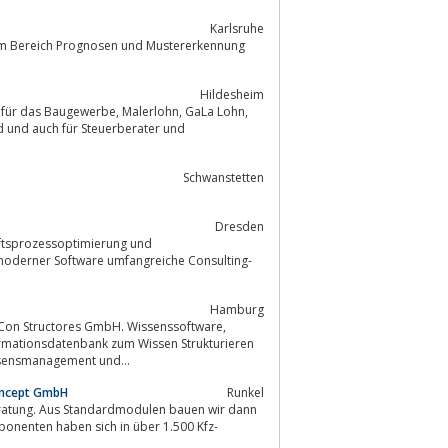
Karlsruhe
im Bereich Prognosen und Mustererkennung
Hildesheim
und auch für Steuerberater und
Schwanstetten
Dresden
äftsprozessoptimierung und
oderner Software umfangreiche Consulting-
Hamburg
Con Structores GmbH. Wissenssoftware,
rmationsdatenbank zum Wissen Strukturieren
ssensmanagement und...
oncept GmbH
Runkel
ratung. Aus Standardmodulen bauen wir dann
nenten haben sich in über 1.500 Kfz-