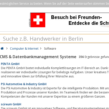
stmöglichen Service zu bieten. Wenn Sie auf der Seite weitersurfen stimmen Si
Computer & Internet
Software
CMS & Datenbankmanagement Systeme
356
Ergebnisse gefun
PENTA GmbH
Die PENTA GmbH bietet individuelle Komplettlösungen im IT-Bereich an. Dank 
realisieren wir individuelle Lösungen für beliebige Aufgaben. Unser kreatives
und innovative Ideen zur Erfüllung Ihrer Wünsche aus.
PSI Automotive & Industry GmbH
Die PSI Automotive & Industry ist Experte für die intelligente Produktion. Mit 
Produktion und Prozesse unserer Kunden. Im Teamwork finden wir die besser
Kompetenzen der Kunden mit unserer Expertise zu einem größeren Ganzen.
scireum GmbH
Die scireum GmbH ist ein innovatives Software- und Beratungsunternehmen mit 