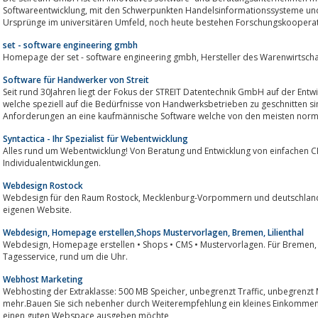
Softwareentwicklung, mit den Schwerpunkten Handelsinformationssysteme und E-Commerce. Das Unternehmen hat seine
Ursprünge im universitären Umfeld, noch heute bestehen Forschu
set - software engineering gmbh
Homepage der set - software engineering gmbh, Herstelle
Software für Handwerker von Streit
Seit rund 30Jahren liegt der Fokus der STREIT Datentechnik GmbH auf der En
welche speziell auf die Bedürfnisse von Handwerksbetrieben zu geschnitten si
Anforderungen an eine kaufmännische Software welche von den meisten norma
Syntactica - Ihr Spezialist für Webentwicklung
Alles rund um Webentwicklung! Von Beratung und Entwicklung von einfachen 
Individualentwicklungen.
Webdesign Rostock
Webdesign für den Raum Rostock, Mecklenburg-Vorpommern und deutschlandweit - ich begleite Sie auf Ihrem Weg zur
eigenen Website.
Webdesign, Homepage erstellen,Shops Mustervorlagen, Bremen, Lilienthal
Webdesign, Homepage erstellen • Shops • CMS • Mustervorlagen. Für Bremen, Lilienthal und den Rest der Welt. 7 x 365
Tagesservice, rund um die Uhr.
Webhost Marketing
Webhosting der Extraklasse: 500 MB Speicher, unbegrenzt Traffic, unbegrenzt Mailkonten, Free-Downloads und vieles
mehr.Bauen Sie sich nebenher durch Weiterempfehlung ein kleines Einkommen auf. Ideal für jede
einen guten Webspace ausgeben möchte