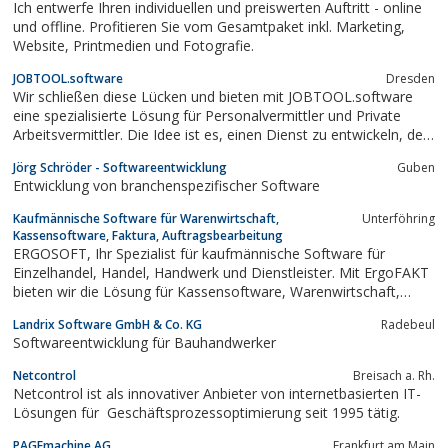
Ich entwerfe Ihren individuellen und preiswerten Auftritt - online
und offline. Profitieren Sie vom Gesamtpaket inkl. Marketing,
Website, Printmedien und Fotografie.
JOBTOOL.software
Dresden
Wir schließen diese Lücken und bieten mit JOBTOOL.software
eine spezialisierte Lösung für Personalvermittler und Private
Arbeitsvermittler. Die Idee ist es, einen Dienst zu entwickeln, der
grundsätzliche Anforderungen an Software zur
Jörg Schröder - Softwareentwicklung
Guben
Personalvermittlung erfüllt und die Anwender schnell und
Entwicklung von branchenspezifischer Software
effizient bei der täglichen Arbeit...
Kaufmännische Software für Warenwirtschaft,
Unterföhring
Kassensoftware, Faktura, Auftragsbearbeitung
ERGOSOFT, Ihr Spezialist für kaufmännische Software für
Einzelhandel, Handel, Handwerk und Dienstleister. Mit ErgoFAKT
bieten wir die Lösung für Kassensoftware, Warenwirtschaft,
Auftragsbearbeitung und Faktura.
Landrix Software GmbH & Co. KG
Radebeul
Softwareentwicklung für Bauhandwerker
Netcontrol
Breisach a. Rh.
Netcontrol ist als innovativer Anbieter von internetbasierten IT-
Lösungen für Geschäftsprozessoptimierung seit 1995 tätig.
PAGEmachine AG
Frankfurt am Main