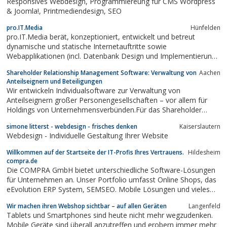
Responsives Webdesign, Programmiereung für CMS Wordpress
& Joomla!, Printmediendesign, SEO
pro.IT.Media
Hünfelden
pro.IT.Media berät, konzeptioniert, entwickelt und betreut
dynamische und statische Internetauftritte sowie
Webapplikationen (incl. Datenbank Design und Implementierung)
für kleine & mittelständige Unternehmen.
Shareholder Relationship Management Software: Verwaltung von
Aachen
Anteilseignern und Beteiligungen
Wir entwickeln Individualsoftware zur Verwaltung von
Anteilseignern großer Personengesellschaften – vor allem für
Holdings von Unternehmensverbünden.Für das Shareholder
Relationship Management (SRM) bieten wir individuelle Lösungen
simone litterst - webdesign - frisches denken
Kaiserslautern
zur Verwaltung Ihrer Stamm- und Beteiligungsdaten, zur
Webdesign - Individuelle Gestaltung Ihrer Website
Durchführung von Haupt-versammlungen...
Willkommen auf der Startseite der IT-Profis Ihres Vertrauens.
Hildesheim
compra.de
Die COMPRA GmbH bietet unterschiedliche Software-Lösungen
für Unternehmen an. Unser Portfolio umfasst Online Shops, das
eEvolution ERP System, SEMSEO. Mobile Lösungen und vieles
Mehr. Auf unserer Startseite erhalten Sie einen Überlick unserers
Wir machen ihren Webshop sichtbar – auf allen Geräten
Langenfeld
gesamten Portfolios
Tablets und Smartphones sind heute nicht mehr wegzudenken.
Mobile Geräte sind überall anzutreffen und erobern immer mehr