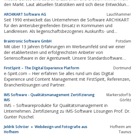
den Markt. Laut aktuellen Statistiken wird sich diese Entwicklung
auch noch weiter fortsetzen.Sie führen einen Online-Shop? Nur
ARCHIKART Software AG
Lauchhammer
wer mit dem Trend der mobilen Gesellschaft mitgeht wird für
Seit 1990 entwickelt das Unternehmen die Software ARCHIKART
Verbraucher...
für den ämterübergreifenden Einsatz in Kommunen und
Landkreisen. Als liegenschaftsbezogenes Auskunfts- und
Informationssystem entwickelt, wird nun das ganze Spektrum
Braintronic Software GmbH
Potsdam
der raumbezogene Vorgangsbearbeitung auch über
Mit über 13 Jahren Erfahrungen im Werbeumfeld sind wir einer
Webfrontends auf Basis moderner IT-Technologie realisiert....
der etabliertesten und erfolgreichsten Anbieter von
Seriensoftware in der Agenturwelt. Unsere Standardsoftware
„Spirit“ wird nicht nur von jeder 10. TOP-150 Werbeagentur in
FirstSpirit – The Digital Experience Platform
Dortmund
Deutschland eingesetzt, sondern auch von vielen weiteren
e-Spirit.com – Hier erfahren Sie alles rund um das Digital
etablierten Agenturen aus den Bereichen...
Experience und Content Management mit FirstSpirit, Referenzen,
Branchenlösungen und Partner.
IMS Software - Qualitätsmanagement Zertifizierung
Markersdorf b
IMS
Görlitz
IMS – Softwareprodukte für Qualitätsmanagement in
Unternehmen. Zertifizierung zu IMS-Software Lösungen Prof. Dr.
Gunter Püschel.
Jeldrik Schröer » Webdesign und Fotografie aus
Hofheim am
Hofheim
Taunus