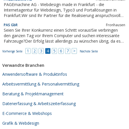
PAGEmachine AG - Webdesign made in Frankfurt - die
Internetagentur für Webdesign, Typo3 und Portallösungen in
Frankfurt.Wir sind Ihr Partner für die Realisierung anspruchsvoller
Online-Projekte.Bei der Realisierung von Webseiten setzen wir
PAS GbR
Fronhausen
voll auf das Content Management System Typo3.Bei der
Seien Sie Ihrer Konkurrenz einen Schritt voraus!Sie verbringen
Erstellung...
den ganzen Tag vor Ihrem Computer und suchen interessante
Fahrzeuge?Der Erfolg lässt allerdings zu wünschen übrig, da es
fast unmöglich ist die Anzahl der neuen Angebote zu überblicken
1
2
3
4
5
6
7
>
Vorherige Seite
und dann noch ein Schnäppchen zu finden. Haben Sie dann mal
Nächste Seite
ein...
Verwandte Branchen
Anwendersoftware & Produktinfos
Arbeitsvermittlung & Personalvermittlung
Beratung & Projektmanagement
Datenerfassung & Arbeitszeiterfassung
E-Commerce & Webshops
Grafik & Webdesign