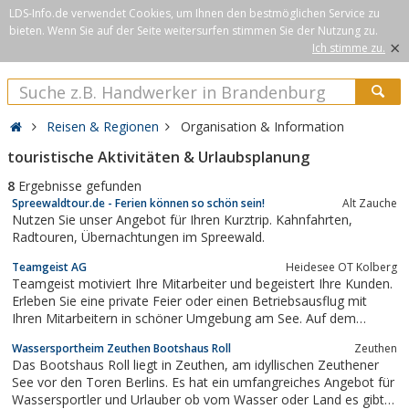
LDS-Info.de verwendet Cookies, um Ihnen den bestmöglichen Service zu
bieten. Wenn Sie auf der Seite weitersurfen stimmen Sie der Nutzung zu.
×
Ich stimme zu.
Reisen & Regionen
Organisation & Information
touristische Aktivitäten & Urlaubsplanung
8
Ergebnisse gefunden
Spreewaldtour.de - Ferien können so schön sein!
Alt Zauche
Nutzen Sie unser Angebot für Ihren Kurztrip. Kahnfahrten,
Radtouren, Übernachtungen im Spreewald.
Teamgeist AG
Heidesee OT Kolberg
Teamgeist motiviert Ihre Mitarbeiter und begeistert Ihre Kunden.
Erleben Sie eine private Feier oder einen Betriebsausflug mit
Ihren Mitarbeitern in schöner Umgebung am See. Auf dem
Gelände des Teamgeist Yachtclub finden Sie neben der
Wassersportheim Zeuthen Bootshaus Roll
Zeuthen
angenehmen Atmosphäre und schmackhaftem Essen auch viele
Das Bootshaus Roll liegt in Zeuthen, am idyllischen Zeuthener
Möglichkeiten für gemeinsame...
See vor den Toren Berlins. Es hat ein umfangreiches Angebot für
Wassersportler und Urlauber ob vom Wasser oder Land es gibt