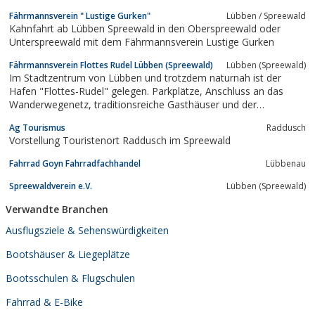
interessante Angebote. Ein Ferienhaus und eine Ferienwohnung ..
Fährmannsverein " Lustige Gurken"
Lübben / Spreewald
Für Touristen auf dem Wasser gibt es Gaststände.......gestaltet
Kahnfahrt ab Lübben Spreewald in den Oberspreewald oder
von Harald Frieske
Unterspreewald mit dem Fährmannsverein Lustige Gurken
Fährmannsverein Flottes Rudel Lübben (Spreewald)
Lübben (Spreewald)
Im Stadtzentrum von Lübben und trotzdem naturnah ist der
Hafen "Flottes-Rudel" gelegen. Parkplätze, Anschluss an das
Wanderwegenetz, traditionsreiche Gasthäuser und der
Spreewald-Camping Lübben in der Nähe kennzeichnen seine
Ag Tourismus
Raddusch
Lage. Kahnfahrten im kiellosen Tischkahn verschiedenster Art
Vorstellung Touristenort Raddusch im Spreewald
stehen zur Auswahl. Besuchen Sie...
Fahrrad Goyn Fahrradfachhandel
Lübbenau
Spreewaldverein e.V.
Lübben (Spreewald)
Verwandte Branchen
Ausflugsziele & Sehenswürdigkeiten
Bootshäuser & Liegeplätze
Bootsschulen & Flugschulen
Fahrrad & E-Bike