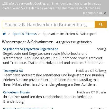
LDS-Info.de verwendet Cookies, um Ihnen den bestmöglichen Service zu
bieten. Wenn Sie auf der Seite weitersurfen stimmen Sie der Nutzung zu.
×
Ich stimme zu.
Sport & Fitness
Sportarten im Freien & Natursport
Wassersport & Schwimmen
4
Ergebnisse gefunden
Segelboote Segelyachten Segelwind.de
Senzig
Segelboote und Segelyachten sowie Motorboote und
Katamarane. Kanu und Kajaks und Ruderboote sowie Tretboot
und Tretboote. Trailer und Holzpaddel und anderes Zubehör zu
Superpreisen!!
Teamgeist AG
Heidesee OT Kolberg
Teamgeist motiviert Ihre Mitarbeiter und begeistert Ihre Kunden.
Erleben Sie eine private Feier oder einen Betriebsausflug mit
Ihren Mitarbeitern in schöner Umgebung am See. Auf dem
Gelände des Teamgeist Yachtclub finden Sie neben der
Canoeteam Blossin
Heidesee OT Blossin
angenehmen Atmosphäre und schmackhaftem Essen auch viele
Ihr Partner Rund um den Drachenbootsport in Berlin und
Möglichkeiten für gemeinsame...
Brandenburg.