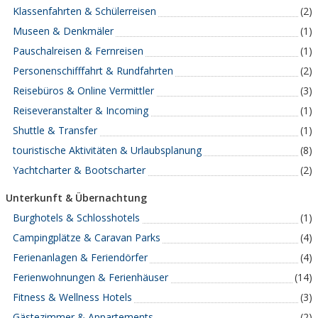
Klassenfahrten & Schülerreisen
(2)
Museen & Denkmäler
(1)
Pauschalreisen & Fernreisen
(1)
Personenschifffahrt & Rundfahrten
(2)
Reisebüros & Online Vermittler
(3)
Reiseveranstalter & Incoming
(1)
Shuttle & Transfer
(1)
touristische Aktivitäten & Urlaubsplanung
(8)
Yachtcharter & Bootscharter
(2)
Unterkunft & Übernachtung
Burghotels & Schlosshotels
(1)
Campingplätze & Caravan Parks
(4)
Ferienanlagen & Feriendörfer
(4)
Ferienwohnungen & Ferienhäuser
(14)
Fitness & Wellness Hotels
(3)
Gästezimmer & Appartements
(2)