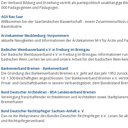
Der Verband Bildung und Erziehung vertritt als parteipolitisch unabhängige Bi
000 Pädagoginnen und Pädagogen.
AGV Bau Saar
Willkommen bei der Saarländischen Bauwirtschaft - einem Zusammenschluss 
Bauindustrie.
Ärztekammer Mecklenburg-Vorpommern
aktuelle Neuigkeiten und Informationen der Ärztekammer M-V für Ärzte und Pa
Badischer Weinbauverband e.V. in Freiburg im Breisgau
Der Badische Weinbauverband e.V. in Freiburg im Breisgau. Informationen r
badischen Wein. Lernen Sie uns und unsere Arbeit für den badischen Wein ken
Bankenverband Bremen - Bankenverband
Die Gründung des Bankenverbands Bremen e.V. geht auf das Jahr 1952 zurück.
rd. 1.300 Beschäftigten angeschlossen. Der Bankenverband Bremen e.V. vertri
Privat- und Geschäftsbanken in seinem Verbandsgebiet, dem Bundes
Bund Deutscher Architekten - BDA Landesverband Bremen
Vereinigung freischaffender Architektinnen und Architekten sowie Stadtplane
Bremerhaven
Bund Deutscher Rechtspfleger Sachsen-Anhalt e. V.
Das ist die Webpräsenz des Bundes Deutscher Rechtspfleger e.V.. Lesen Sie a
und Rechtspflegerverband.