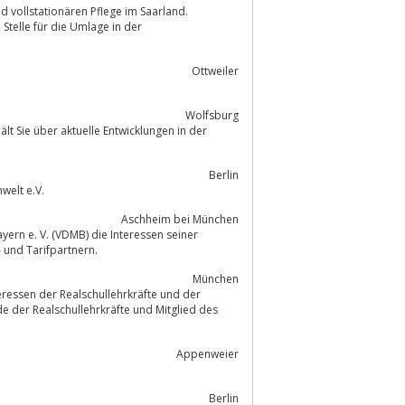
Stelle für die Umlage in der
Ottweiler
Wolfsburg
lt Sie über aktuelle Entwicklungen in der
Berlin
ternetseiten des Berufsverbandes Agrar, Ernährung, Umwelt e.V.
Aschheim bei München
ern e. V. (VDMB) die Interessen seiner
Politik und den Markt- und Tarifpartnern.
München
eressen der Realschullehrkräfte und der
e der Realschullehrkräfte und Mitglied des
Appenweier
Berlin