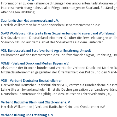
Informationen zu den Rahmenbedingungen der ambulanten, teilstationären und vollstationären Pflege im Saarland.
Interessenvertretung nahezu aller Pflegeeinrichtungen im Saarland. Zuständige 
Altenpflegeausbildung.
Saarländischer Hebammenverband e.V.
Herzlich Willkommen beim Saarländischen Hebammenverband e.V.
SoVD Wolfsburg - Startseite Ihres Sozialverbandes (Kreisverband Wolfsburg)
Der Sozialverband Deutschland informiert Sie über die Serviceleistungen und hä
Sozialpolitik und auf dem Gebiet des Sozialrechts auf dem Laufenden
VDL-Bundesverband Berufsverband Agrar Ernährung Umwelt
Willkommen auf den In
VDMB - Verband Druck und Medien Bayern e.V.
Als Stimme der Branche bündelt und vertritt der Verband Druck und Medien Bay
Mitgliedsunternehmen gegenüber der Öffentlichkeit, der 
VDR - Verband Deutscher Realschullehrer
Der Verband Deutscher Realschullehrer (VDR) vertritt auf Bundesebene die Int
Lehrkräfte an Sekundarschulen. Er ist die Dachorganisation der Landesverbänd
Deutschen Beamtenbundes (dbb) und des Deutschen Lehrerverbands (DL).
Verband Badischer Klein- und Obstbrenner e. V.
Herzlich Willkommen | Verband Badischer Klein- und Obstbrenner e.V.
Verband Bildung und Erziehung e. V.