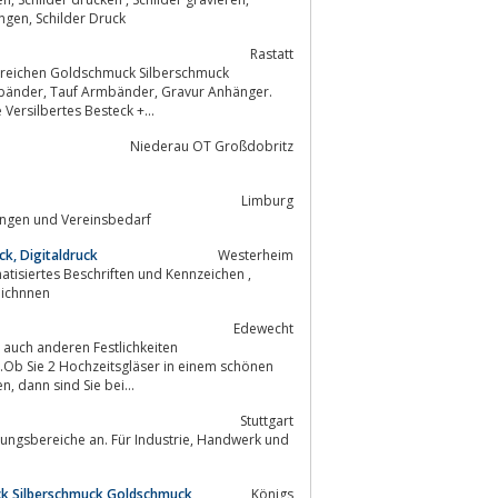
Schilder Gravur, gravierte schilder, Beschriftungen Schilder, Schilder Beschriftungen, Schilder Druck
Rastatt
Bereichen Goldschmuck Silberschmuck
d Goldschmuck, Silberankauf sowie Versilbertes Besteck +...
Niederau OT Großdobritz
Limburg
rungen und Vereinsbedarf
k, Digitaldruck
Westerheim
d kennzeichnnen
Edewecht
.Ob Sie 2 Hochzeitsgläser in einem schönen
graviertem Geschenkkarton oder Gläser als Tischkarten (Gastgeschenke) suchen, dann sind Sie bei...
Stuttgart
Industrie, Handwerk und
k Silberschmuck Goldschmuck
Königs