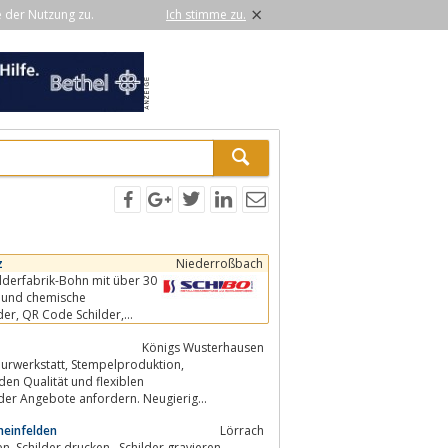
×
e der Nutzung zu.
Ich stimme zu.
z
Niederroßbach
ilderfabrik-Bohn mit über 30
e und chemische
Königs Wusterhausen
oder Angebote anfordern. Neugierig...
Rheinfelden
Lörrach