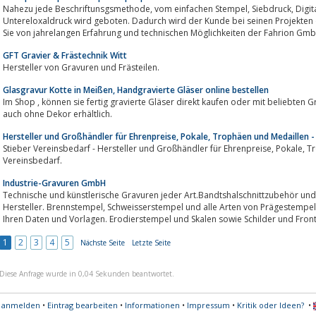
Nahezu jede Beschriftunsgsmethode, vom einfachen Stempel, Siebdruck, Digitaldruck bis hin zur Frontplatte im
Untereloxaldruck wird geboten. Dadurch wird der Kunde bei seinen Projekten o
Sie von jahrelangen Erfahrung und technischen Möglichkeiten der Fahrion Gm
GFT Gravier & Frästechnik Witt
Hersteller von Gravuren und Frästeilen.
Glasgravur Kotte in Meißen, Handgravierte Gläser online bestellen
Im Shop , können sie fertig gravierte Gläser direkt kaufen oder mit beliebten Gravur Dekoren selbst kombinieren.Gläser sind
auch ohne Dekor erhältlich.
Hersteller und Großhändler für Ehrenpreise, Pokale, Trophäen und Medaillen -
Stieber Vereinsbedarf - Hersteller und Großhändler für Ehrenpreise, Pokale, Trophäen, Medaillen und weiteren
Vereinsbedarf.
Industrie-Gravuren GmbH
Technische und künstlerische Gravuren jeder Art.Bandtshalschnittzubehör und
Hersteller. Brennstempel, Schweisserstempel und alle Arten von Prägestempel und Prägetypen individuell cnc-graviert nach
Ihren Daten und Vorlagen. Erodierstempel und Skalen sowie Schilder und Front
1
2
3
4
5
Nächste Seite
Letzte Seite
Diese Anfrage wurde in 0,04 Sekunden beantwortet.
s anmelden
•
Eintrag bearbeiten
•
Informationen
•
Impressum
•
Kritik oder Ideen?
•