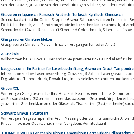
Gravuren in Japanisch, Russisch, Arabisch, Türkisch, Kyrillisch, Chinesisch
Schmuckpalast4 ist Ihr Online-Shop für Gravur-Schmuck zu fairen Preisen im 
Edelstahlschmuck, viele Sonderangebote im bereichen Kinderschmuck, Id Armbänder, Tauf Armbänder, Gravur Anhänger.
Schmuckpalast24 aus Rastatt kauft Silber un
Glasgravuren Christine Melzer
Glasgravuren Christine Melzer - Einzelanfertigungen für jeden Anlaß
AS-Pokale
Willkommen bei AS Pokale. Hier finden Sie preiswerte Pokale und alles für Eh
baugrav.com - Ihr Partner für Laserbeschriftung, Gravuren, Druck,Tampondruc
Informationen über Laserbeschriftung, Gravuren, 5 Achsen Lasergravur, automatisiertes Beschriften und Kennzeichen ,
Digitaldruck, Tampondruck, Eloxalrduck, Industrielelles beschriften un
GravurXXL
Wir fertigen Glasgravuren für Ihre Hochzeit, Betriebsfeiern, Taufe, Geburt oder auch anderen Festlichkeiten
an.Personalisierte Gläser sind immer das passende Geschenk für jeden Anlass
Schwarz Gravur | Stuttgart
Wir fertigen Prägestempel aller Art in Messing oder Stahl für sämtliche Anwendungsbereiche an. Für 
Privat in höchster Qualität nach Ihren Vorgaben. Von Stückzahl...
THOMAS JUWELIER Geschenke Uhren Damenuhren Herrenuhren Brillantschmuc