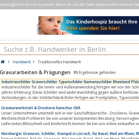
stmöglichen Service zu bieten. Wenn Sie auf der Seite weitersurfen stimmen Si
Handwerk
Traditionelles Handwerk
Gravurarbeiten & Prägungen
95
Ergebnisse gefunden
Industrieschilder Gravurschilder Typenschilder Namensschilder Rheinland Pfal
Industrieschilder für die Innen- und Außenanwendung fertigen wir von der Sch
Jahren Erfahrung .Diese Schilder sind widerstandsfähig gegen äußere Einflüss
Verbindungen. In der Schilderfabrik Bohn fertigen wir Frontplatten, Typenschilder, QR Code Schilder,
Inventarschilder und...
Graveurwerkstatt & Druckerei Kanschur GbR
Unser Unternehmen unterteilt sich in vier Geschäftsbereiche - Druckerei, Graveurwerkstatt, Stempelproduktion,
Werbetechnik.Profitieren Sie von unserer kompetenten Beratung, hervorragenden Qualität und flexiblen
Lieferzeiten.Blitzschnell und kinderleicht können Sie bei uns online einkaufen 
Nürnberger Gravuren, Schilder, Stempel in Lörrach, für Basel, Weil am Rhein, 
Firmen Schilder, Pokale, Gravuren, für Lörrach, Basel, Weil am Rhein, Rheinfelden, Schilder drucken , Schilder gravieren,