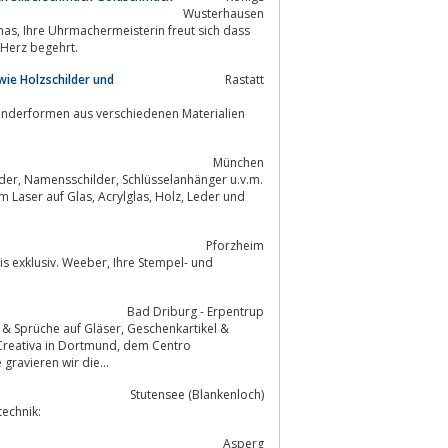
Wusterhausen
 Herz begehrt.
wie Holzschilder und
Rastatt
Sonderformen aus verschiedenen Materialien
München
 u.v.m.
lglas, Holz, Leder und
Pforzheim
Bad Driburg - Erpentrup
 in Dortmund, dem Centro
ravieren wir die...
Stutensee (Blankenloch)
echnik:
Asperg