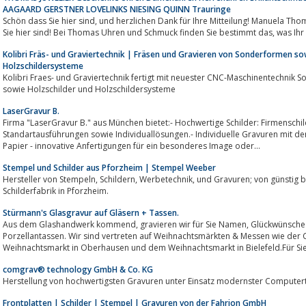
AAGAARD GERSTNER LOVELINKS NIESING QUINN Trauringe
Schön dass Sie hier sind, und herzlichen Dank für Ihre Mitteilung! Manuela Thomas, Ihre Uhrmachermeisterin freut sich dass
Sie hier sind! Bei Thomas Uhren und Schmuck finden Sie bestimmt das, was Ihr
Kolibri Fräs- und Graviertechnik | Fräsen und Gravieren von Sonderformen so
Holzschildersysteme
Kolibri Fraes- und Graviertechnik fertigt mit neuester CNC-Maschinentechnik 
sowie Holzschilder und Holzschildersysteme
LaserGravur B.
Firma "LaserGravur B." aus München bietet:- Hochwertige Schilder: Firmenschilder, Namensschilder, Schlüsselanhänger
Standartausführungen sowie Individuallösungen.- Individuelle Gravuren mit dem Laser auf Glas, Acry
Papier - innovative Anfertigungen für ein besonderes Image oder...
Stempel und Schilder aus Pforzheim | Stempel Weeber
Hersteller von Stempeln, Schildern, Werbetechnik, und Gravuren; von günstig bis exklusiv. Weeber, Ihre Stempel- und
Schilderfabrik in Pforzheim.
Stürmann's Glasgravur auf Gläsern + Tassen.
Aus dem Glashandwerk kommend, gravieren wir für Sie Namen, Glückwünsche & Sprüche auf Gläser, Geschenkartikel &
Porzellantassen. Wir sind vertreten auf Weihnachtsmärkten & Messen wie der Creativa
Weihnachtsmarkt in Oberhausen und dem Weihnachtsmarkt in Bielefeld.Für Sie g
comgrav® technology GmbH & Co. KG
Herstellung von hochwertigsten Gravuren unter Einsatz modernster Computert
Frontplatten | Schilder | Stempel | Gravuren von der Fahrion GmbH