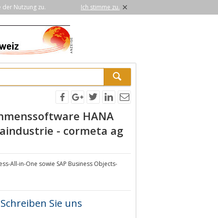
×
e der Nutzung zu.
Ich stimme zu.
nehmenssoftware HANA
industrie - cormeta ag
ess-All-in-One sowie SAP Business Objects-
Schreiben Sie uns