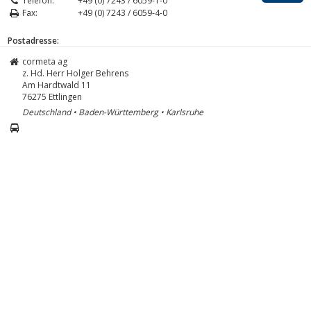
Telefon:
+49 (0) 7243 / 6059-1-0
Fax:
+49 (0) 7243 / 6059-4-0
Postadresse:
cormeta ag
z. Hd. Herr Holger Behrens
Am Hardtwald 11
76275
Ettlingen
Deutschland • Baden-Württemberg • Karlsruhe