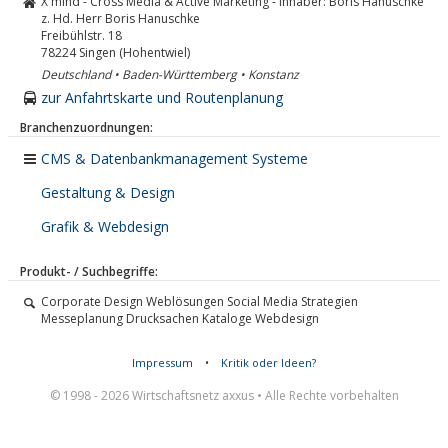
X mind - Cross Media & Active Marketing - Inhaber: Boris Hanuschke
z. Hd. Herr Boris Hanuschke
Freibühlstr. 18
78224
Singen (Hohentwiel)
Deutschland • Baden-Württemberg • Konstanz
zur Anfahrtskarte und Routenplanung
Branchenzuordnungen:
CMS & Datenbankmanagement Systeme
Gestaltung & Design
Grafik & Webdesign
Produkt- / Suchbegriffe:
Corporate Design Weblösungen Social Media Strategien
Messeplanung Drucksachen Kataloge Webdesign
Impressum
•
Kritik oder Ideen?
© 1998 - 2026 Wirtschaftsnetz axxus • Alle Rechte vorbehalten