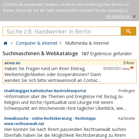
LDS-Info.de verwendet Cookies, um Ihnen den bestmöglichen Service zu
bieten. Wenn Sie auf der Seite weitersurfen stimmen Sie der Nutzung zu.
×
Ich stimme zu.
Computer & Internet
Multimedia & Internet
Suchmaschinen & Webkataloge
167
Ergebnisse gefunden
axxus.eu
Erkner
Haben Sie Fragen rund um Ihren Eintrag,
Werbemöglichkeiten oder Kooperationen? Dann
wenden Sie sich bitte vertrauensvoll an Contact
Promotion.
Unabhängiges katholisches Nachrichtenportal
Fridingen
•Information über die Themen und Ereignisse mit Bezug zu
Religion und Kirche;•Spiritualität und Liturgie mit einem
Schwerpunkt am Wochenende;•Eine täglicher Überblick, wie
kirchliches Sprechen und Handeln in der Öffentlichkeit
Anwaltssuche - online Rechtsberatung - Rechtstipps
Karlsruhe
wahrgenommen wird;•Bistümern, Akademien,
www.rechtsanwalt.net
Bildungseinrichtungen, Orden und Medien einen...
Hier können Sie nach Ihrem passenden Rechtsanwalt suchen.
Ebenfalls haben Sie die Möglichkeit Rechtsberatung zu Ihrem