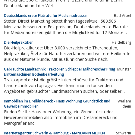
Deutschland und der Welt
Deutschlands erste Flatrate für Medizinadressen
Bad Vilbel
Stettin Direct Marketing bietet Ihnen tagesaktuell 583.586
Medizinadressen zum Festpreis an, Deutschlands erste Flatrate
für Medizinadressen gibt Ihnen die Möglichkeit für 12 Monate
den kompletten Datenbestand ohne Einschränkungen zu nutzen.
Die Heilpraktiker
Heidelberg
Bereits für jährlich nur 699, 00 Euro können Sie uneingeschränkt
Die-Heilpraktiker.de: Über 3.000 verzeichnete Therapeuten,
auf alle Adressen...
Heilpraktiker, Ärzte für Naturheilverfahren und weitere Heilberufe
aus der Naturheilkunde. Mit ausführlicher Suche nach
Schwerpunkten und Behandlungsmethoden. Finden Sie jetzt den
Gebrauchte Landtechnik Traktoren Schlepper Mähdrescher Pflug
Münster
passenden Therapeuten.
Erntemaschinen Bodenbearbeitung
Traktorpool.de ist die größte Internetbörse für Traktoren und
Landtechnik von top agrar. Hier kann man in tausenden
Angeboten gebrauchter Landmaschinen suchen, oder selber
anbieten.
Immobilien im Dreiländereck - Haus Wohnung Grundstück und
Weil am
Gewerbeimmobilien
Rhein
Finden Sie Ihr Haus oder Wohnung, ein Grundstück oder
Gewerbeimmobilien also Immobilien im Dreiländereck und
Markgräflerland.
Internetagentur Schwerin & Hamburg - MANDARIN MEDIEN
Schwerin