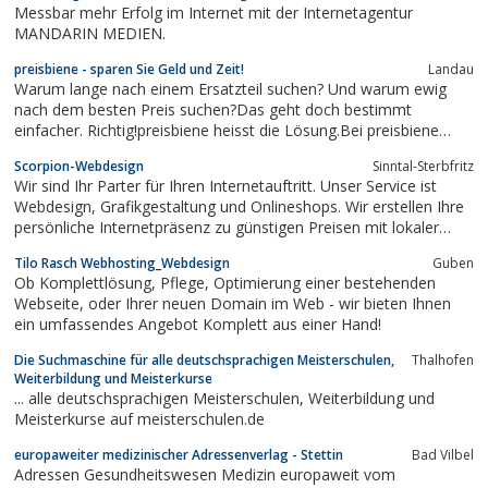
Messbar mehr Erfolg im Internet mit der Internetagentur
MANDARIN MEDIEN.
preisbiene - sparen Sie Geld und Zeit!
Landau
Warum lange nach einem Ersatzteil suchen? Und warum ewig
nach dem besten Preis suchen?Das geht doch bestimmt
einfacher. Richtig!preisbiene heisst die Lösung.Bei preisbiene
können Sie anonym und unverbindlich eine Anfrage stellen zu
Scorpion-Webdesign
Sinntal-Sterbfritz
dem was Sie suchen und die Verkäufer machen Ihnen
Wir sind Ihr Parter für Ihren Internetauftritt. Unser Service ist
Angebote.Einfacher geht es wirklich nicht....
Webdesign, Grafikgestaltung und Onlineshops. Wir erstellen Ihre
persönliche Internetpräsenz zu günstigen Preisen mit lokaler
Betreuung. Auch im Printdesign und Erstellen von Präsentationen
Tilo Rasch Webhosting_Webdesign
Guben
und CD-Visitenkarten können wir Sie tatkräftig unterstützen.
Ob Komplettlösung, Pflege, Optimierung einer bestehenden
Webseite, oder Ihrer neuen Domain im Web - wir bieten Ihnen
ein umfassendes Angebot Komplett aus einer Hand!
Die Suchmaschine für alle deutschsprachigen Meisterschulen,
Thalhofen
Weiterbildung und Meisterkurse
... alle deutschsprachigen Meisterschulen, Weiterbildung und
Meisterkurse auf meisterschulen.de
europaweiter medizinischer Adressenverlag - Stettin
Bad Vilbel
Adressen Gesundheitswesen Medizin europaweit vom