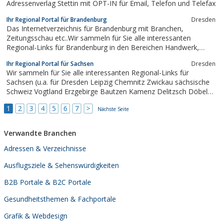
Adressenverlag Stettin mit OPT-IN für Email, Telefon und Telefax
Ihr Regional Portal für Brandenburg
Dresden
Das Internetverzeichnis für Brandenburg mit Branchen,
Zeitungsschau etc..Wir sammeln für Sie alle interessanten
Regional-Links für Brandenburg in den Bereichen Handwerk,
Immobilien, Bauen, Handel, Dienstleistung, Restaurants, Hotel,
Ihr Regional Portal für Sachsen
Dresden
Pension, Ferien / Urlaub, Tourismus, Reisen, Auto, Wellness,
Wir sammeln für Sie alle interessanten Regional-Links für
Jobs, Sport, Kultur...
Sachsen (u.a. für Dresden Leipzig Chemnitz Zwickau sächsische
Schweiz Vogtland Erzgebirge Bautzen Kamenz Delitzsch Döbeln
Görlitz Meissen Zittau Oberlausitz Riesa Annaberg Aue Plauen)in
1
2
3
4
5
6
7
>
den Bereichen Handwerk, Immobilien, Bauen, Handel,
Nächste Seite
Dienstleistung, Restaurants, Hotel,...
Verwandte Branchen
Adressen & Verzeichnisse
Ausflugsziele & Sehenswürdigkeiten
B2B Portale & B2C Portale
Gesundheitsthemen & Fachportale
Grafik & Webdesign