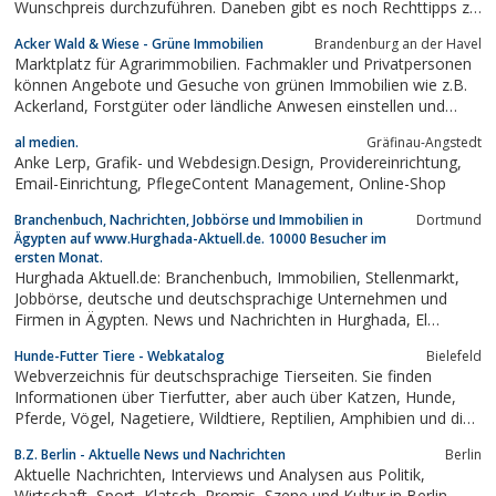
Wunschpreis durchzuführen. Daneben gibt es noch Rechttipps zu
den verschiedensten Rechtsthemen.
Acker Wald & Wiese - Grüne Immobilien
Brandenburg an der Havel
Marktplatz für Agrarimmobilien. Fachmakler und Privatpersonen
können Angebote und Gesuche von grünen Immobilien wie z.B.
Ackerland, Forstgüter oder ländliche Anwesen einstellen und
durchsuchen
al medien.
Gräfinau-Angstedt
Anke Lerp, Grafik- und Webdesign.Design, Providereinrichtung,
Email-Einrichtung, PflegeContent Management, Online-Shop
Branchenbuch, Nachrichten, Jobbörse und Immobilien in
Dortmund
Ägypten auf www.Hurghada-Aktuell.de. 10000 Besucher im
ersten Monat.
Hurghada Aktuell.de: Branchenbuch, Immobilien, Stellenmarkt,
Jobbörse, deutsche und deutschsprachige Unternehmen und
Firmen in Ägypten. News und Nachrichten in Hurghada, El
Gouna, Marsa Alam, Safaga, Dahab, Luxor, Cairo, Sharm El
Hunde-Futter Tiere - Webkatalog
Bielefeld
Sheik, Sahl Hasheesh, Immobilien in Ägypten.
Webverzeichnis für deutschsprachige Tierseiten. Sie finden
Informationen über Tierfutter, aber auch über Katzen, Hunde,
Pferde, Vögel, Nagetiere, Wildtiere, Reptilien, Amphibien und die
Aquaristik. Mit einem Eintrag Ihrer Tierseite bekommen Sie einen
B.Z. Berlin - Aktuelle News und Nachrichten
Berlin
themenrelevanten Backlink aus unserem Verzeichnis. Wenn Sie
Aktuelle Nachrichten, Interviews und Analysen aus Politik,
Ihre Seite...
Wirtschaft, Sport, Klatsch, Promis, Szene und Kultur in Berlin,