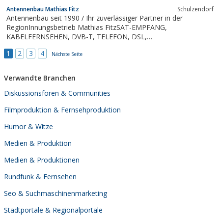
Antennenbau Mathias Fitz
Schulzendorf
Antennenbau seit 1990 / Ihr zuverlässiger Partner in der
RegionInnungsbetrieb Mathias FitzSAT-EMPFANG,
KABELFERNSEHEN, DVB-T, TELEFON, DSL,
VIDEOÜBERWACHUNG, MONTAGE von LCD+PLASMA, Neubau,
1
2
3
4
Reparatur, Notdienst
Nächste Seite
Verwandte Branchen
Diskussionsforen & Communities
Filmproduktion & Fernsehproduktion
Humor & Witze
Medien & Produktion
Medien & Produktionen
Rundfunk & Fernsehen
Seo & Suchmaschinenmarketing
Stadtportale & Regionalportale