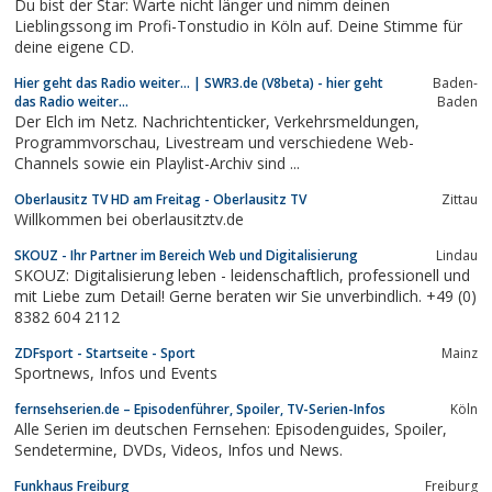
Du bist der Star: Warte nicht länger und nimm deinen
Lieblingssong im Profi-Tonstudio in Köln auf. Deine Stimme für
deine eigene CD.
Hier geht das Radio weiter... | SWR3.de (V8beta) - hier geht
Baden-
das Radio weiter...
Baden
Der Elch im Netz. Nachrichtenticker, Verkehrsmeldungen,
Programmvorschau, Livestream und verschiedene Web-
Channels sowie ein Playlist-Archiv sind ...
Oberlausitz TV HD am Freitag - Oberlausitz TV
Zittau
Willkommen bei oberlausitztv.de
SKOUZ - Ihr Partner im Bereich Web und Digitalisierung
Lindau
SKOUZ: Digitalisierung leben - leidenschaftlich, professionell und
mit Liebe zum Detail! Gerne beraten wir Sie unverbindlich. +49 (0)
8382 604 2112
ZDFsport - Startseite - Sport
Mainz
Sportnews, Infos und Events
fernsehserien.de – Episodenführer, Spoiler, TV-Serien-Infos
Köln
Alle Serien im deutschen Fernsehen: Episodenguides, Spoiler,
Sendetermine, DVDs, Videos, Infos und News.
Funkhaus Freiburg
Freiburg