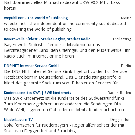
Nichtkommerzielles Mitmachradio auf UKW 90.2 MHz. Lass
hören!
wepubli.net - The World of Publishing
Mainz
wepubli.net - the independent online community site dedicated
to covering the world of publishing
Bayernwelle Südost - Starke Region, starkes Radio
Freilassing
Bayernwelle Südost - Der beste Musikmix für das
Berchtesgadener Land, den Chiemgau und den Rupertiwinkel. Ihr
Radio auch im Internet online hören.
DNS:NET Internet Service GmbH
Berlin
Die DNS:NET Internet Service GmbH gehört zu den Full-Service
Netzbetreibern in Deutschland. Das Dienstleistungsportfolio
bildet das gesamte Spektrum von IP-basierten Services für
Geschäftskunden sowie Telefonie-, Internet- und TV-Anschlüsse
Kinderseiten des SWR | SWR Kindernetz
Baden-Baden
für Privatkunden ab. Seit 2007 investiert die DNS:NET gezielt in
Das SWR Kindernetz ist die Kinderseite des Südwestrundfunks.
den Infrastrukturausbau...
Zum Kindernetz gehören unter anderem die Sendungen Olis
Wilde Welt, Tigerenten Club oder die Minitz Kindernachrichten.
Seit seinem Start 1997 gehört zum Kindernetz auch eine
Niederbayern TV
Deggendorf
Community.
Lokalfernsehen für Niederbayern - Regionalfernsehsender mit
Studios in Deggendorf und Straubing