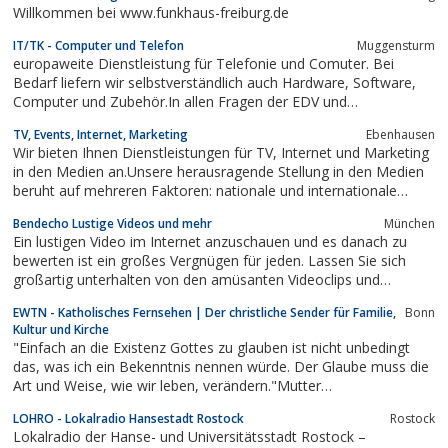
Willkommen bei www.funkhaus-freiburg.de
IT/TK - Computer und Telefon
Muggensturm
europaweite Dienstleistung für Telefonie und Comuter. Bei
Bedarf liefern wir selbstverständlich auch Hardware, Software,
Computer und Zubehör.In allen Fragen der EDV und
Telekommunikation finden Sie bei uns und unseren Partnern
TV, Events, Internet, Marketing
Ebenhausen
immer eine kompetente Beratung und Leistung.
Wir bieten Ihnen Dienstleistungen für TV, Internet und Marketing
in den Medien an.Unsere herausragende Stellung in den Medien
beruht auf mehreren Faktoren: nationale und internationale
Präsenz und Verbindungen in der TV-Landschaft, nationale und
Bendecho Lustige Videos und mehr
München
internationale Verbindungen zu hochkarätiger Prominenz aus
Ein lustigen Video im Internet anzuschauen und es danach zu
Kultur und Politik, hohe...
bewerten ist ein großes Vergnügen für jeden. Lassen Sie sich
großartig unterhalten von den amüsanten Videoclips und
humorvollen Bildern bei uns.
EWTN - Katholisches Fernsehen | Der christliche Sender für Familie,
Bonn
Kultur und Kirche
"Einfach an die Existenz Gottes zu glauben ist nicht unbedingt
das, was ich ein Bekenntnis nennen würde. Der Glaube muss die
Art und Weise, wie wir leben, verändern."Mutter
AngelicaAnswers, not PromisesS.41EWTN live sehen, Live-
LOHRO - Lokalradio Hansestadt Rostock
Rostock
Übertragungen / Sondersendungen, Heilige Messe aus dem
Lokalradio der Hanse- und Universitätsstadt Rostock –
Kölner Dom,...