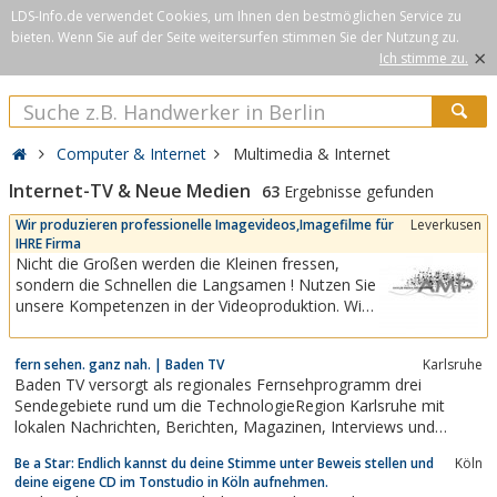
LDS-Info.de verwendet Cookies, um Ihnen den bestmöglichen Service zu
bieten. Wenn Sie auf der Seite weitersurfen stimmen Sie der Nutzung zu.
×
Ich stimme zu.
Computer & Internet
Multimedia & Internet
Internet-TV & Neue Medien
63
Ergebnisse gefunden
Wir produzieren professionelle Imagevideos,Imagefilme für
Leverkusen
IHRE Firma
Nicht die Großen werden die Kleinen fressen,
sondern die Schnellen die Langsamen ! Nutzen Sie
unsere Kompetenzen in der Videoproduktion. Wir
unterstützen dabei nicht nur Ihre online
Werbemassnahmen, sondern auch offline, für
fern sehen. ganz nah. | Baden TV
Karlsruhe
Messe- , Produkt- und Firmenpräsentationen.
Baden TV versorgt als regionales Fernsehprogramm drei
Webvideos mit überzeugender
Sendegebiete rund um die TechnologieRegion Karlsruhe mit
Kommunikationsqualität bei...
lokalen Nachrichten, Berichten, Magazinen, Interviews und
Reportagen.Ob Politik, Wirtschaft, Kultur, Gesellschaft oder Sport
Be a Star: Endlich kannst du deine Stimme unter Beweis stellen und
Köln
– Immer sind die Baden TV Reporter ganz nah am Geschehen!
deine eigene CD im Tonstudio in Köln aufnehmen.
Nichts ist bewegender als das...