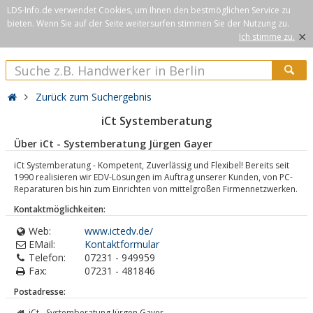
LDS-Info.de verwendet Cookies, um Ihnen den bestmöglichen Service zu
bieten. Wenn Sie auf der Seite weitersurfen stimmen Sie der Nutzung zu.
×
Ich stimme zu.
Zurück zum Suchergebnis
iCt Systemberatung
Über iCt - Systemberatung Jürgen Gayer
iCt Systemberatung - Kompetent, Zuverlässig und Flexibel! Bereits seit
1990 realisieren wir EDV-Lösungen im Auftrag unserer Kunden, von PC-
Reparaturen bis hin zum Einrichten von mittelgroßen Firmennetzwerken.
Kontaktmöglichkeiten:
Web:
www.ictedv.de/
EMail:
Kontaktformular
Telefon:
07231 - 949959
Fax:
07231 - 481846
Postadresse:
iCt - Systemberatung Jürgen Gayer