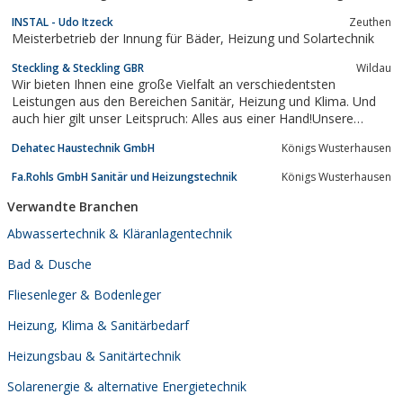
mit den Wünschen und Ängsten unserer Kunden vertraut. Unser
Badinstallation wählen...
INSTAL - Udo Itzeck
Zeuthen
Leistungsprofil erstreckt sich von der kompletten
Meisterbetrieb der Innung für Bäder, Heizung und Solartechnik
Badmodernisierung...
Steckling & Steckling GBR
Wildau
Wir bieten Ihnen eine große Vielfalt an verschiedentsten
Leistungen aus den Bereichen Sanitär, Heizung und Klima. Und
auch hier gilt unser Leitspruch: Alles aus einer Hand!Unsere
Schwerpunkte* Installation von Heizungsanlagen (Öl, Gas und
Dehatec Haustechnik GmbH
Königs Wusterhausen
Biobrennstoffe) für Haushalt und Industrie*
Synergiegemeinschaft Elektro •...
Fa.Rohls GmbH Sanitär und Heizungstechnik
Königs Wusterhausen
Verwandte Branchen
Abwassertechnik & Kläranlagentechnik
Bad & Dusche
Fliesenleger & Bodenleger
Heizung, Klima & Sanitärbedarf
Heizungsbau & Sanitärtechnik
Solarenergie & alternative Energietechnik