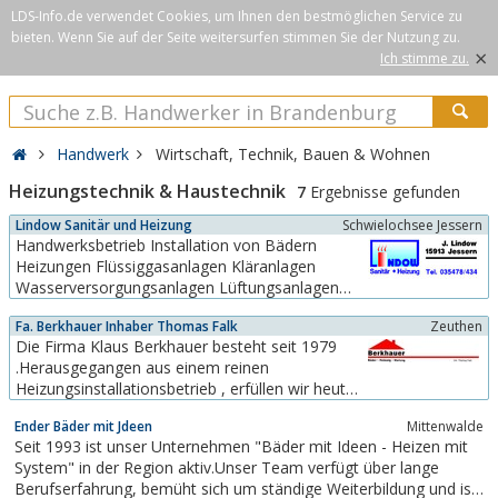
LDS-Info.de verwendet Cookies, um Ihnen den bestmöglichen Service zu
bieten. Wenn Sie auf der Seite weitersurfen stimmen Sie der Nutzung zu.
×
Ich stimme zu.
Handwerk
Wirtschaft, Technik, Bauen & Wohnen
Heizungstechnik & Haustechnik
7
Ergebnisse gefunden
Lindow Sanitär und Heizung
Schwielochsee Jessern
Handwerksbetrieb Installation von Bädern
Heizungen Flüssiggasanlagen Kläranlagen
Wasserversorgungsanlagen Lüftungsanlagen
Staubsauger
Fa. Berkhauer Inhaber Thomas Falk
Zeuthen
Die Firma Klaus Berkhauer besteht seit 1979
.Herausgegangen aus einem reinen
Heizungsinstallationsbetrieb , erfüllen wir heute
alle Aufgaben im
Ender Bäder mit Jdeen
Mittenwalde
Installationsfach.Selbstverständlich bauen wir
Seit 1993 ist unser Unternehmen "Bäder mit Ideen - Heizen mit
auch heute Heizungsanlagen nach dem
System" in der Region aktiv.Unser Team verfügt über lange
neuesten Stand der Technik. Aber der Kunde
Berufserfahrung, bemüht sich um ständige Weiterbildung und ist
kann ebenfalls aus dem Angebot der