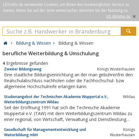
LDS-Info.de verwendet Cookies, um Ihnen den bestmöglichen Service zu
bieten. Wenn Sie auf der Seite weitersurfen stimmen Sie der Nutzung zu.
×
Ich stimme zu.
Bildung & Wissen
Bildung & Wissen
berufliche Weiterbildung & Umschulung
4
Ergebnisse gefunden
Zweiter Bildungsweg
Königs Wusterhausen
Eine staatliche Bildungseinrichtung an der man gebührenfrei den
Realschulabschluss nachholen oder die Fachhochschul- bzw
allgemeine Hochschulreife erlangen kann.
Studienangebot der Technischen Akademie Wuppertal e.V.,
Wildau
Weiterbildungszentrum Wildau
Seit der Eröffnung 1991 hat sich die Technische Akademie
Wuppertal e.V. (TAW) mit dem Weiterbildungszentrum Wildau zu
einer regional, von Wirtschaft, Verwaltung und Dienstleistung
anerkannten Bildungsstätte entwickelt, deren Bildungsangebot
Gesellschaft für Managemententwicklung und
Königs
durch einen hohen Praxisbezug sowie Qualitätsanspruch
Weiterbildung mbH
Wusterhausen
gekennzeichnet ist.Die TAW...