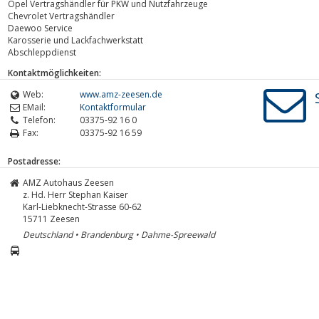
Opel Vertragshändler für PKW und Nutzfahrzeuge
Chevrolet Vertragshändler
Daewoo Service
Karosserie und Lackfachwerkstatt
Abschleppdienst
Kontaktmöglichkeiten:
Web:
www.amz-zeesen.de
EMail:
Kontaktformular
Telefon:
03375-92 16 0
Fax:
03375-92 16 59
Postadresse:
AMZ Autohaus Zeesen
z. Hd. Herr Stephan Kaiser
Karl-Liebknecht-Strasse 60-62
15711
Zeesen
Deutschland • Brandenburg • Dahme-Spreewald